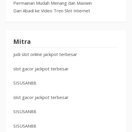
Permainan Mudah Menang dan Maxwin
Dari Abadi ke Video Tren Slot Internet
Mitra
judi slot online jackpot terbesar
slot gacor jackpot terbesar
SISUSAN88
slot gacor jackpot terbesar
SISUSAN88
SISUSAN88