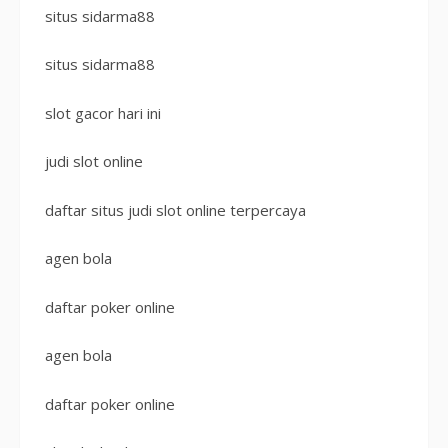
situs sidarma88
situs sidarma88
slot gacor hari ini
judi slot online
daftar situs judi slot online terpercaya
agen bola
daftar poker online
agen bola
daftar poker online