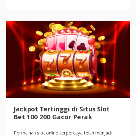
Jackpot Tertinggi di Situs Slot
Bet 100 200 Gacor Perak
Permainan slot online terpercaya telah menjadi