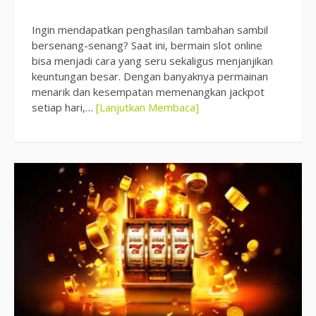
Ingin mendapatkan penghasilan tambahan sambil
bersenang-senang? Saat ini, bermain slot online
bisa menjadi cara yang seru sekaligus menjanjikan
keuntungan besar. Dengan banyaknya permainan
menarik dan kesempatan memenangkan jackpot
setiap hari,…
[Lanjutkan Membaca]