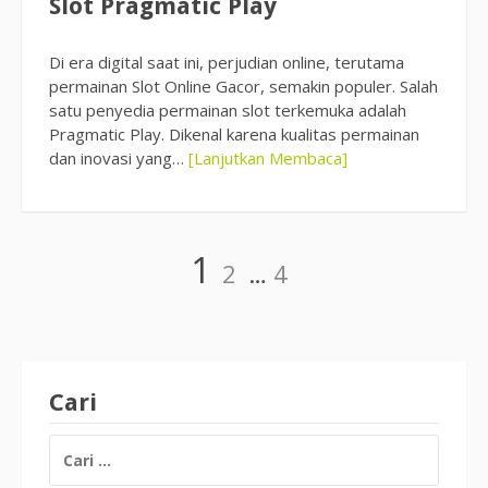
Slot Pragmatic Play
Di era digital saat ini, perjudian online, terutama
permainan Slot Online Gacor, semakin populer. Salah
satu penyedia permainan slot terkemuka adalah
Pragmatic Play. Dikenal karena kualitas permainan
dan inovasi yang…
[Lanjutkan Membaca]
Paginasi
Laman
Laman
Laman
1
2
…
4
pos
Cari
CARI
UNTUK: