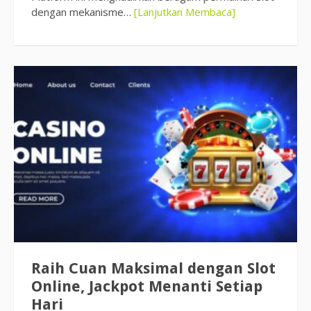
dengan mekanisme…
[Lanjutkan Membaca]
Raih Cuan Maksimal dengan Slot
Online, Jackpot Menanti Setiap
Hari