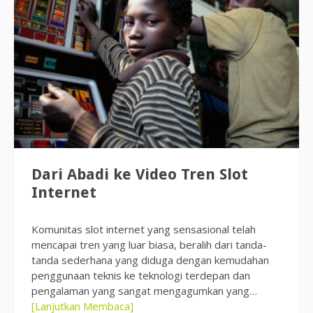
Dari Abadi ke Video Tren Slot
Internet
Komunitas slot internet yang sensasional telah
mencapai tren yang luar biasa, beralih dari tanda-
tanda sederhana yang diduga dengan kemudahan
penggunaan teknis ke teknologi terdepan dan
pengalaman yang sangat mengagumkan yang…
[Lanjutkan Membaca]