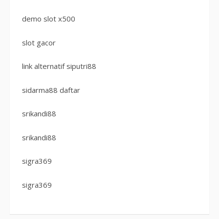
demo slot x500
slot gacor
link alternatif siputri88
sidarma88 daftar
srikandi88
srikandi88
sigra369
sigra369