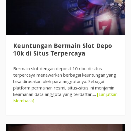
Keuntungan Bermain Slot Depo
10k di Situs Terpercaya
Bermain slot dengan deposit 10 ribu di situs
terpercaya menawarkan berbagai keuntungan yang
bisa dirasakan oleh para anggotanya. Sebagai
platform permainan resmi, situs-situs ini menjamin
keamanan data anggota yang terdaftar….
[Lanjutkan
Membaca]