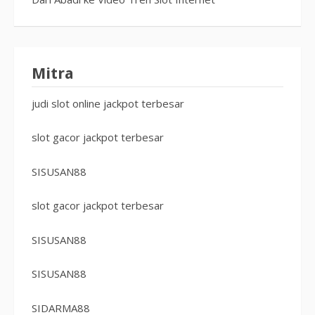
Mitra
judi slot online jackpot terbesar
slot gacor jackpot terbesar
SISUSAN88
slot gacor jackpot terbesar
SISUSAN88
SISUSAN88
SIDARMA88