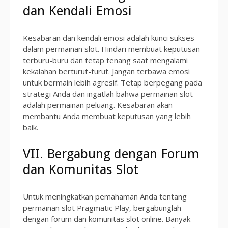
dan Kendali Emosi
Kesabaran dan kendali emosi adalah kunci sukses
dalam permainan slot. Hindari membuat keputusan
terburu-buru dan tetap tenang saat mengalami
kekalahan berturut-turut. Jangan terbawa emosi
untuk bermain lebih agresif. Tetap berpegang pada
strategi Anda dan ingatlah bahwa permainan slot
adalah permainan peluang. Kesabaran akan
membantu Anda membuat keputusan yang lebih
baik.
VII. Bergabung dengan Forum
dan Komunitas Slot
Untuk meningkatkan pemahaman Anda tentang
permainan slot Pragmatic Play, bergabunglah
dengan forum dan komunitas slot online. Banyak