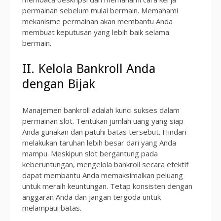
permainan sebelum mulai bermain. Memahami
mekanisme permainan akan membantu Anda
membuat keputusan yang lebih baik selama
bermain.
II. Kelola Bankroll Anda
dengan Bijak
Manajemen bankroll adalah kunci sukses dalam
permainan slot. Tentukan jumlah uang yang siap
Anda gunakan dan patuhi batas tersebut. Hindari
melakukan taruhan lebih besar dari yang Anda
mampu. Meskipun slot bergantung pada
keberuntungan, mengelola bankroll secara efektif
dapat membantu Anda memaksimalkan peluang
untuk meraih keuntungan. Tetap konsisten dengan
anggaran Anda dan jangan tergoda untuk
melampaui batas.