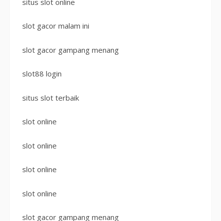
situs slot online
slot gacor malam ini
slot gacor gampang menang
slot88 login
situs slot terbaik
slot online
slot online
slot online
slot online
slot gacor gampang menang