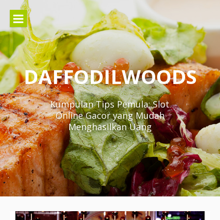
Lompat
ke
konten
DAFFODILWOODS
Kumpulan Tips Pemula: Slot
Online Gacor yang Mudah
Menghasilkan Uang