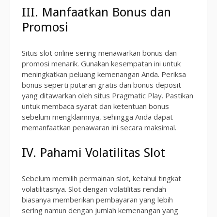
III. Manfaatkan Bonus dan
Promosi
Situs slot online sering menawarkan bonus dan
promosi menarik. Gunakan kesempatan ini untuk
meningkatkan peluang kemenangan Anda. Periksa
bonus seperti putaran gratis dan bonus deposit
yang ditawarkan oleh situs Pragmatic Play. Pastikan
untuk membaca syarat dan ketentuan bonus
sebelum mengklaimnya, sehingga Anda dapat
memanfaatkan penawaran ini secara maksimal.
IV. Pahami Volatilitas Slot
Sebelum memilih permainan slot, ketahui tingkat
volatilitasnya. Slot dengan volatilitas rendah
biasanya memberikan pembayaran yang lebih
sering namun dengan jumlah kemenangan yang