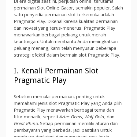
Di era digital saat ini, perjudian online, terutama
permainan
Slot Online Gacor
, semakin populer. Salah
satu penyedia permainan slot terkemuka adalah
Pragmatic Play. Dikenal karena kualitas permainan
dan inovasi yang terus-menerus, Pragmatic Play
menawarkan berbagai peluang untuk meraih
keuntungan. Untuk membantu Anda meningkatkan
peluang menang, kami telah menyusun beberapa
strategi efektif dalam bermain slot Pragmatic Play.
I. Kenali Permainan Slot
Pragmatic Play
Sebelum memulai permainan, penting untuk
memahami jenis slot Pragmatic Play yang Anda pilih.
Pragmatic Play menawarkan berbagai tema dan
fitur menarik, seperti
Aztec Gems
,
Wolf Gold
, dan
Great Rhino
. Setiap permainan memiliki aturan dan
pembayaran yang berbeda, jadi pastikan untuk
membaca deskripsi dan memahami cara kerja